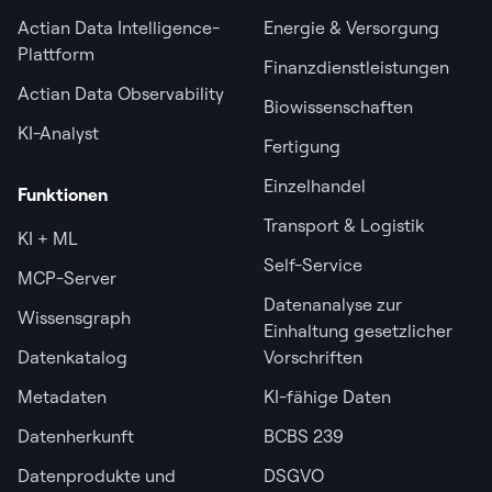
Actian Data Intelligence-
Energie & Versorgung
Plattform
Finanzdienstleistungen
Actian Data Observability
Biowissenschaften
KI-Analyst
Fertigung
Einzelhandel
Funktionen
Transport & Logistik
KI + ML
Self-Service
MCP-Server
Datenanalyse zur
Wissensgraph
Einhaltung gesetzlicher
Datenkatalog
Vorschriften
Metadaten
KI-fähige Daten
Datenherkunft
BCBS 239
Datenprodukte und
DSGVO