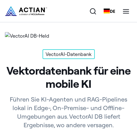
DE
Produkte
Lösungen
VectorAI-Datenbank
Vektordatenbank für eine
Kunden
mobile KI
Unternehmen
Ressourcen
Führen Sie KI-Agenten und RAG-Pipelines
lokal in Edge-, On-Premise- und Offline-
Umgebungen aus. VectorAI DB liefert
Ergebnisse, wo andere versagen.