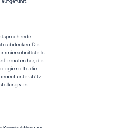
 aufgeführt:
entsprechende
ate abdecken. Die
mmierschnittstelle
enformaten her, die
logie sollte die
Connect unterstützt
stellung von
e Konstruktion von