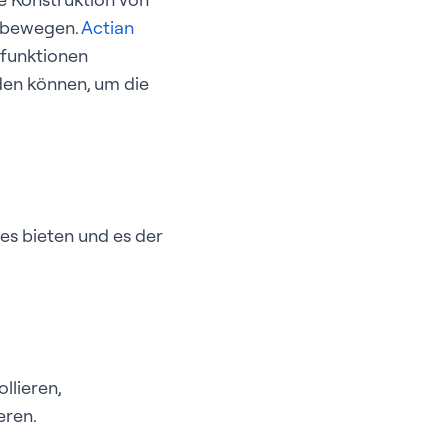
u bewegen.
Actian
efunktionen
rden können, um die
nes bieten und es der
llieren,
eren.