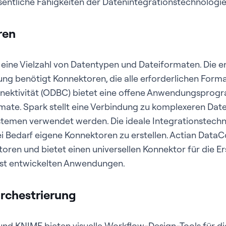
entliche Fähigkeiten der Datenintegrationstechnologie
ren
 eine Vielzahl von Datentypen und Dateiformaten. Die 
ng benötigt Konnektoren, die alle erforderlichen Form
ektivität (ODBC) bietet eine offene Anwendungsprogra
rmate. Spark stellt eine Verbindung zu komplexeren Dat
emen verwendet werden. Die ideale Integrationstechno
ei Bedarf eigene Konnektoren zu erstellen. Actian Data
ren und bietet einen universellen Konnektor für die Er
bst entwickelten Anwendungen.
rchestrierung
nd KNIME bieten visuelle Workflow-Design-Tools für di