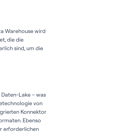
ata Warehouse wird
t, die die
lich sind, um die
m Daten-Lake – was
setechnologie von
egrierten Konnektor
formaten. Ebenso
 erforderlichen