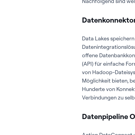
Nachfolgend sind wes
Datenkonnekto
Data Lakes speichern
Datenintegrationslösu
offene Datenbankkonn
(API) für einfache Fo
von Hadoop-Dateisyst
Möglichkeit bieten, b
Hunderte von Konnekto
Verbindungen zu sel
Datenpipeline O
Actian DataConnect u