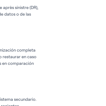
après sinistre (DR),
e datos o de las
onización completa
io restaurar en caso
os en comparación
sistema secundario.
recientes,