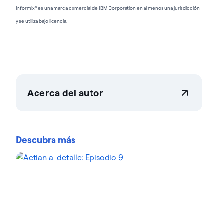
Informix® es una marca comercial de IBM Corporation en al menos una jurisdicción
y se utiliza bajo licencia.
Acerca del autor
Tahiya Chowdhury
Tahiya Chowdhury es la directora de producto de
Actian Zen y VectorAI DB, donde dirige la estrategia
Descubra más
de la plataforma de datos en el borde más sólida
del sector. Gracias a su experiencia en MongoDB y
Goldman Sachs, Tahiya se especializa en crear
productos que se sitúan en la intersección entre las
necesidades empresariales a gran escala y la
agilidad de los desarrolladores modernos. Le
apasiona eliminar la complejidad de la
infraestructura de datos, lo que permite a los