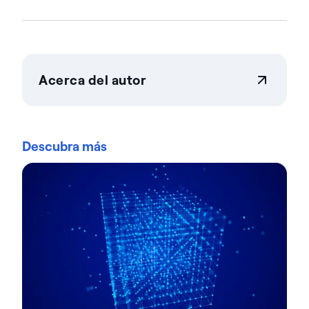
Acerca del autor
Actian Corporation
Actian permite a las empresas gestionar y controlar
los datos a gran escala con total confianza. Las
Descubra más
organizaciones confían en las soluciones de
gestión e inteligencia de datos de Actian para
optimizar entornos de datos complejos y acelerar
la entrega de datos preparados para la IA.
Diseñadas para ofrecer flexibilidad, las soluciones
de Actian se integran a la perfección y funcionan de
forma fiable tanto en entornos locales como en la
nube y en entornos híbridos. Obtén más Acerca de
Actian, la división Acerca de Actian datos e IA de
HCL Software, en actian.com.