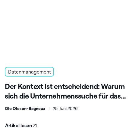
Datenmanagement
Der Kontext ist entscheidend: Warum
sich die Unternehmenssuche für das
KI-Zeitalter weiterentwickeln muss
Ole Olesen-Bagneux
|
25. Juni 2026
Artikel lesen