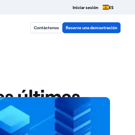
ES
Iniciar sesión
Contáctenos
Reserve una demostración
s últimas
e datos y