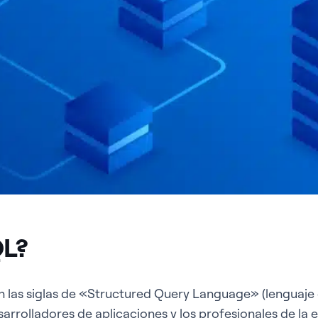
QL?
 las siglas de «Structured Query Language» (lenguaje 
sarrolladores de aplicaciones y los profesionales de la 