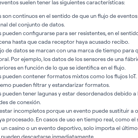
eventos suelen tener las siguientes características:
s son continuos en el sentido de que un flujo de eventos
final del conjunto de datos.
s pueden configurarse para ser resistentes, en el senti
cena hasta que cada receptor haya acusado recibo.
ujo de datos se marcan con una marca de tiempo para 
ral. Por ejemplo, los datos de los sensores de una fábri
iores en función de lo que se identifica en el flujo.
os pueden contener formatos mixtos como los flujos IoT
remo pueden filtrar y estandarizar formatos.
os pueden tener lagunas y estar desordenados debido a 
edes de conexión.
 estar incompletos porque un evento puede sustituir a o
aya procesado. En casos de uso en tiempo real, como el
un casino o un evento deportivo, solo importa el último 
s pueden descartarse inmediatamente.