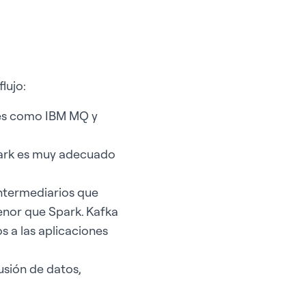
lujo:
jes como IBM MQ y
park es muy adecuado
intermediarios que
enor que Spark. Kafka
s a las aplicaciones
usión de datos,