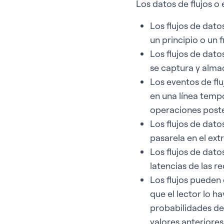
Los datos de flujos o 
Los flujos de dato
un principio o un 
Los flujos de dato
se captura y alma
Los eventos de fl
en una línea tempo
operaciones poster
Los flujos de dat
pasarela en el ext
Los flujos de dat
latencias de las r
Los flujos pueden
que el lector lo h
probabilidades de 
valores anteriore