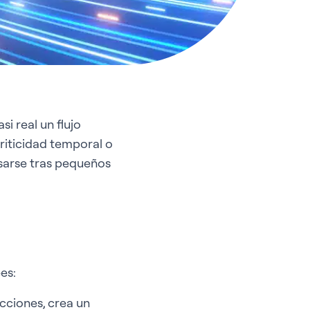
i real un flujo
riticidad temporal o
esarse tras pequeños
es:
cciones, crea un