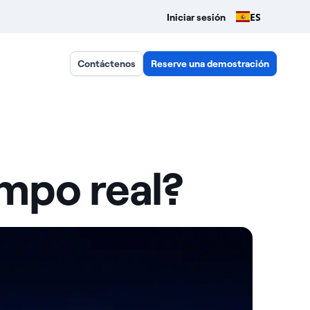
ES
Iniciar sesión
Contáctenos
Reserve una demostración
empo real?