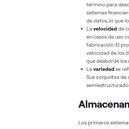
término para descr
sistemas financier
de datos, lo que 
La
velocidad
de c
en casos de uso c
fabricación. El pr
velocidad de los 
que desborde los r
La
variedad
se ref
Sus conjuntos de 
semiestructurados
Almacenam
Los primeros sistema