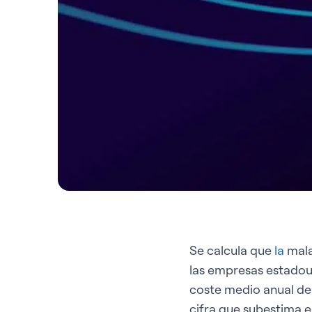
Se calcula que
la
mal
las empresas estadoun
coste medio anual de l
cifra que subestima e