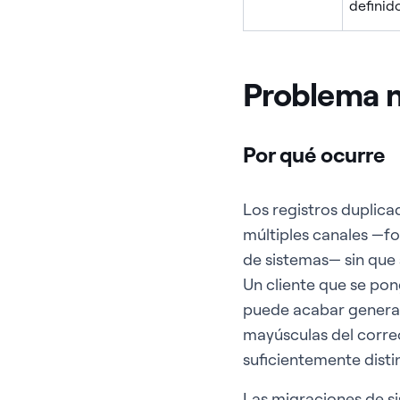
definid
Problema n.
Por qué ocurre
Los registros duplica
múltiples canales —f
de sistemas— sin que
Un cliente que se pon
puede acabar generand
mayúsculas del correo
suficientemente dist
Las migraciones de s