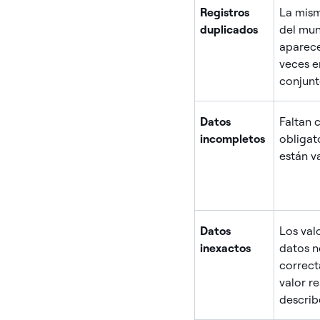
Registros
La mis
duplicados
del mun
aparece
veces e
conjunt
Datos
Faltan
incompletos
obligat
están v
Datos
Los val
inexactos
datos n
correct
valor r
describ