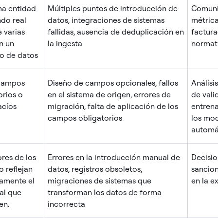
ma entidad
Múltiples puntos de introducción de
Comuni
do real
datos, integraciones de sistemas
métrica
 varias
fallidas, ausencia de deduplicación en
factura
n un
la ingesta
normat
o de datos
 campos
Diseño de campos opcionales, fallos
Análisi
orios o
en el sistema de origen, errores de
de vali
acíos
migración, falta de aplicación de los
entrena
campos obligatorios
los mod
automá
ores de los
Errores en la introducción manual de
Decisio
o reflejan
datos, registros obsoletos,
sancion
amente el
migraciones de sistemas que
en la e
eal que
transforman los datos de forma
en.
incorrecta