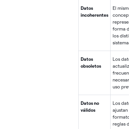
Datos
El mis
incoherentes
concep
represe
forma d
los dist
sistema
Datos
Los dat
obsoletos
actuali
frecuen
necesar
uso pre
Datos no
Los dat
válidos
ajustan 
formato
reglas 