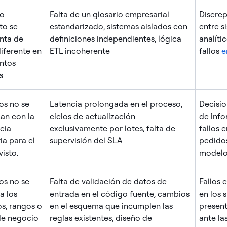
mo
Falta de un glosario empresarial
Discrep
to se
estandarizado, sistemas aislados con
entre s
nta de
definiciones independientes, lógica
analíti
iferente en
ETL incoherente
fallos
e
intos
s
os no se
Latencia prolongada en el proceso,
Decisio
zan con la
ciclos de actualización
de info
cia
exclusivamente por lotes, falta de
fallos 
ia para el
supervisión del SLA
pedidos
visto.
modelo
os no se
Falta de validación de datos de
Fallos 
a los
entrada en el código fuente, cambios
en los 
s, rangos o
en el esquema que incumplen las
present
de negocio
reglas existentes, diseño de
ante la