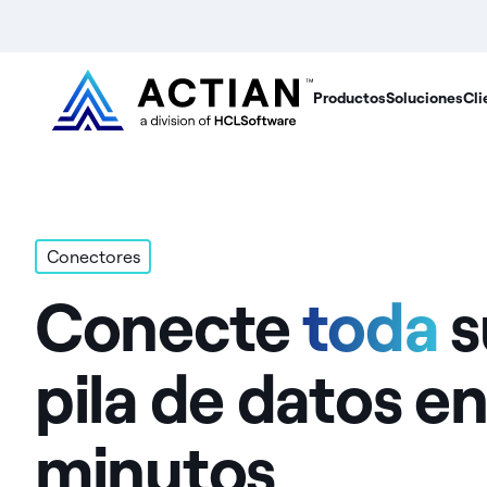
Productos
Soluciones
Cli
Conectores
Conecte
toda
s
pila de datos e
minutos