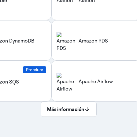
able
Alation
zon DynamoDB
Amazon RDS
Premium
Apache Airflow
zon SQS
Más información