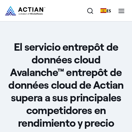
ES
Productos
El servicio entrepôt de
Soluciones
données cloud
Clientes
Avalanche™ entrepôt de
Empresa
données cloud de Actian
Recursos
supera a sus principales
competidores en
rendimiento y precio