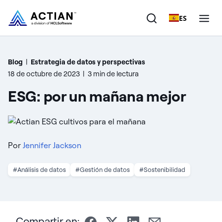
ES
Productos
Blog
|
Estrategia de datos y perspectivas
18 de octubre de 2023
|
3 min de lectura
Soluciones
ESG: por un mañana mejor
Clientes
Empresa
Por
Jennifer Jackson
Recursos
#Análisis de datos
#Gestión de datos
#Sostenibilidad
Compartir en: