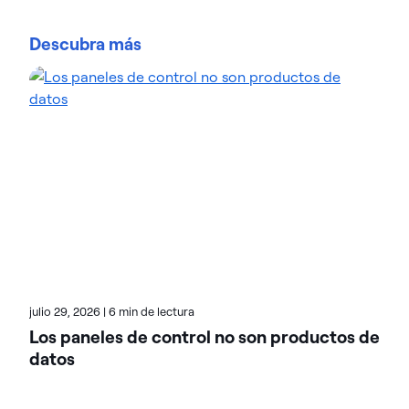
Jennifer «JJ» Jackson es directora de marketing
(CMO) de Actian, donde dirige la estrategia global
Descubra más
de marketing con un enfoque basado en los datos.
Con 25 años de experiencia en estrategia de marca
y marketing digital, y una formación en ingeniería
química, JJ comprende el poder de la analítica tanto
desde la perspectiva del usuario como desde la del
profesional del marketing. Ha liderado transiciones
a modelos SaaS, expansiones del ecosistema de
socios e iniciativas de modernización web en
empresas como Teradata. En el blog de Actian,
aborda temas como la estrategia de marca, la
transformación digital y la experiencia del cliente.
Explora sus artículos recientes para descubrir
lecciones prácticas sobre el marketing basado en
datos.
julio 29, 2026
|
6 min de lectura
Los paneles de control no son productos de
datos