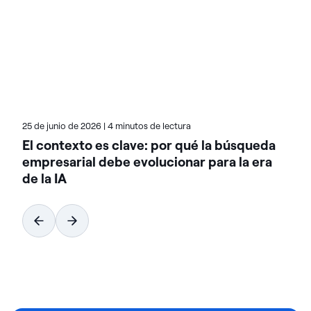
clientes a alcanzar nuevos niveles de innovación e
ingresos gracias a los datos. En el blog de Actian,
Teresa destaca el valor de las soluciones basadas
en el análisis en múltiples sectores verticales. Echa
un vistazo a sus entradas para conocer casos
reales de transformación.
25 de junio de 2026
|
4 minutos de lectura
El contexto es clave: por qué la búsqueda
empresarial debe evolucionar para la era
de la IA