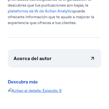
descubres que tus puntuaciones son bajas, la
plataforma de IA de Actian Analytics
puede
ofrecerte información que te ayude a mejorar la
experiencia que ofreces a tus clientes.
Acerca del autor
Teresa Wingfield
Teresa Wingfield es directora de marketing de
producto en Actian, donde se encarga de dar a
Descubra más
conocer las capacidades de integración, gestión y
análisis de la plataforma de datos de Actian.
Cuenta con más de 20 años de experiencia en
marketing de soluciones de análisis, seguridad y
nube en empresas líderes del sector, como Cisco,
McAfee y VMware. Teresa se centra en ayudar a los