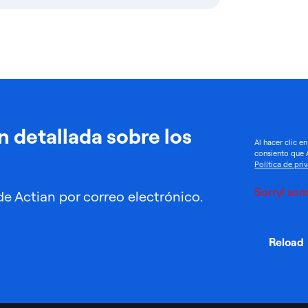
 detallada sobre los
Al hacer clic e
consiento que 
Política de pri
Sorry! som
de Actian por correo electrónico.
Reload