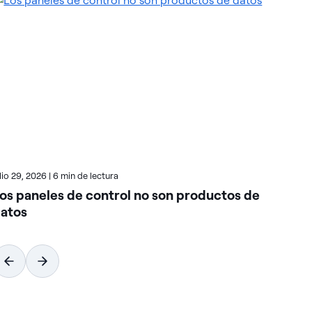
ulio 29, 2026
|
6 min de lectura
juli
os paneles de control no son productos de
Có
atos
ca
co