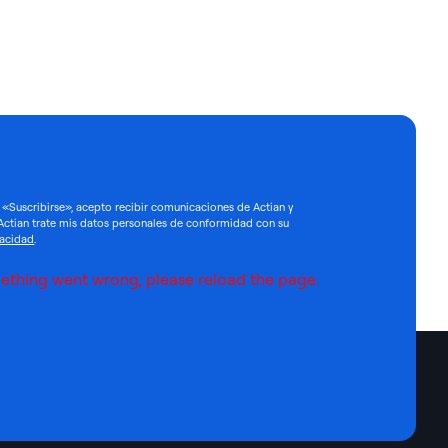
n «Suscribirse», acepto recibir comunicaciones de Actian y
Actian trate mis datos personales de conformidad con su
vacidad
.
ething went wrong, please reload the page.