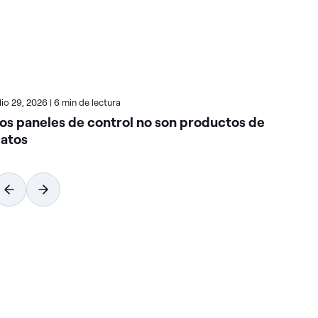
ulio 29, 2026
|
6 min de lectura
juli
os paneles de control no son productos de
Có
atos
ca
co