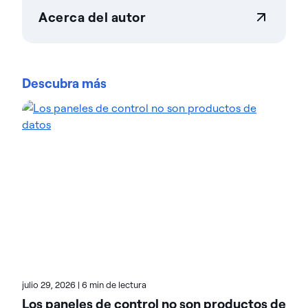
Acerca del autor
Actian Corporation
Actian permite a las empresas gestionar y controlar
los datos a gran escala con total confianza. Las
Descubra más
organizaciones confían en las soluciones de
gestión e inteligencia de datos de Actian para
optimizar entornos de datos complejos y acelerar
la entrega de datos preparados para la IA.
Diseñadas para ofrecer flexibilidad, las soluciones
de Actian se integran a la perfección y funcionan de
forma fiable tanto en entornos locales como en la
nube y en entornos híbridos. Obtén más Acerca de
Actian, la división Acerca de Actian datos e IA de
HCL Software, en actian.com.
julio 29, 2026
|
6 min de lectura
Los paneles de control no son productos de