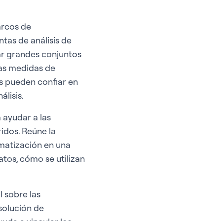
arcos de
tas de análisis de
ar grandes conjuntos
das medidas de
es pueden confiar en
lisis.
 ayudar a las
idos. Reúne la
omatización en una
tos, cómo se utilizan
l sobre las
esolución de