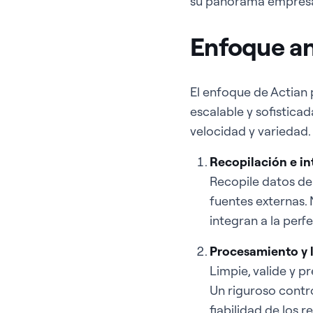
su panorama empresar
Enfoque an
El enfoque de Actian 
escalable y sofisticad
velocidad y variedad. 
Recopilación e in
Recopile datos de 
fuentes externas. 
integran a la perf
Procesamiento y 
Limpie, valide y p
Un riguroso contro
fiabilidad de los r