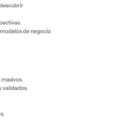
 descubrir
oactivas.
y modelos de negocio
 masivos.
 validados.
s.