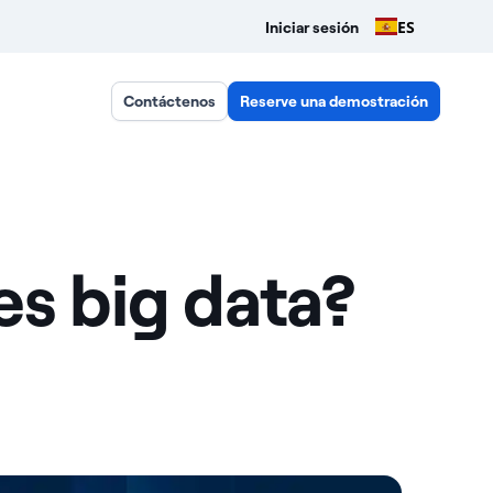
ES
Iniciar sesión
Contáctenos
Reserve una demostración
s big data?