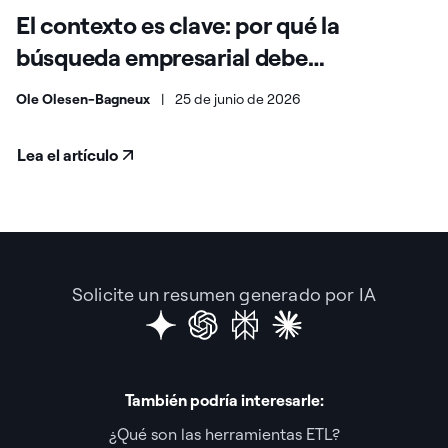
El contexto es clave: por qué la
búsqueda empresarial debe
evolucionar para la era de la IA
Ole Olesen-Bagneux
|
25 de junio de 2026
Lea el artículo
Solicite un resumen generado por IA
También podría interesarle:
¿Qué son las herramientas ETL?