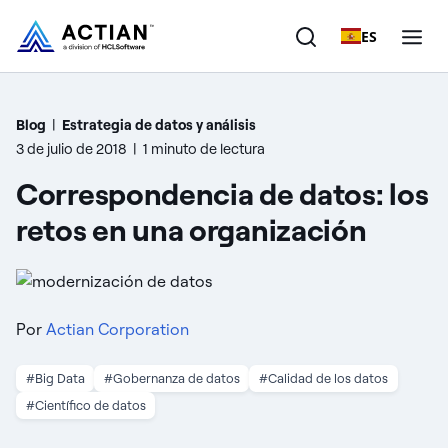
ES
Productos
Blog
|
Estrategia de datos y análisis
3 de julio de 2018
|
1 minuto de lectura
Soluciones
Correspondencia de datos: los
Clientes
retos en una organización
Empresa
Recursos
Por
Actian Corporation
#Big Data
#Gobernanza de datos
#Calidad de los datos
#Científico de datos