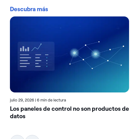
los datos a gran escala con total confianza. Las
Descubra más
organizaciones confían en las soluciones de
gestión e inteligencia de datos de Actian para
optimizar entornos de datos complejos y acelerar
la entrega de datos preparados para la IA.
Diseñadas para ofrecer flexibilidad, las soluciones
de Actian se integran a la perfección y funcionan de
forma fiable tanto en entornos locales como en la
nube y en entornos híbridos. Obtén más Acerca de
Actian, la división Acerca de Actian datos e IA de
HCL Software, en actian.com.
julio 29, 2026
|
6 min de lectura
Los paneles de control no son productos de
datos