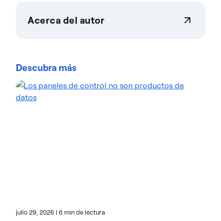
Acerca del autor
Actian Corporation
Actian permite a las empresas gestionar y controlar
los datos a gran escala con total confianza. Las
Descubra más
organizaciones confían en las soluciones de
gestión e inteligencia de datos de Actian para
optimizar entornos de datos complejos y acelerar
la entrega de datos preparados para la IA.
Diseñadas para ofrecer flexibilidad, las soluciones
de Actian se integran a la perfección y funcionan de
forma fiable tanto en entornos locales como en la
nube y en entornos híbridos. Obtén más Acerca de
Actian, la división Acerca de Actian datos e IA de
HCL Software, en actian.com.
julio 29, 2026
|
6 min de lectura