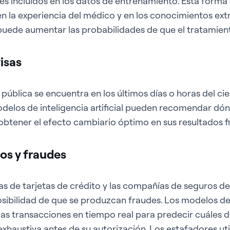
res incluidos en los datos de entrenamiento. Esta form
en la experiencia del médico y en los conocimientos ex
l, puede aumentar las probabilidades de que el tratamien
isas
blica se encuentra en los últimos días o horas del cie
delos de inteligencia artificial pueden recomendar dón
 obtener el efecto cambiario óptimo en sus resultados fi
os y fraudes
s de tarjetas de crédito y las compañías de seguros de
ibilidad de que se produzcan fraudes. Los modelos de in
 las transacciones en tiempo real para predecir cuáles
xhaustiva antes de su autorización. Los estafadores util