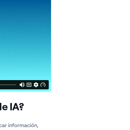
e IA?
car información,