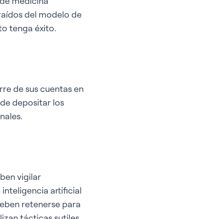
a de medicina
traídos del modelo de
to tenga éxito.
rre de sus cuentas en
de depositar los
nales.
ben vigilar
teligencia artificial
 deben retenerse para
izan tácticas sutiles